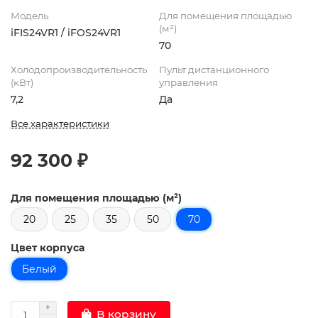
Модель
Для помещения площадью
(м²)
iFIS24VR1 / iFOS24VR1
70
Холодопроизводительность
Пульт дистанционного
(кВт)
управления
7,2
Да
Все характеристики
92 300 ₽
Для помещения площадью (м²)
20
25
35
50
70
Цвет корпуса
Белый
В корзину