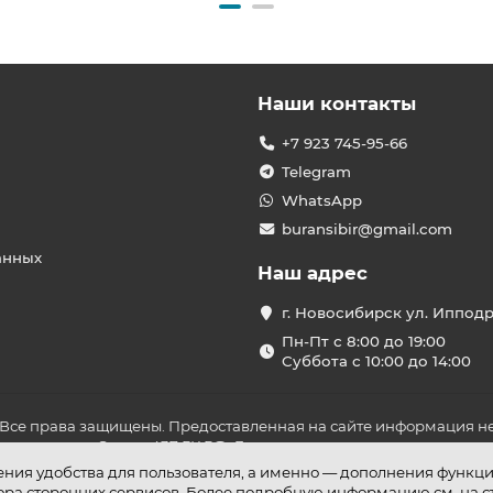
Наши контакты
+7 923 745-95-66
Telegram
WhatsApp
buransibir@gmail.com
анных
Наш адрес
г. Новосибирск ул. Иппод
Пн-Пт с 8:00 до 19:00
Суббота с 10:00 до 14:00
 Все права защищены. Предоставленная на сайте информация не
ложениями Статьи 437 ГК РФ. До оплаты товара удостоверьтесь в
шения удобства для пользователя, а именно — дополнения функц
бора сторонних сервисов. Более подробную информацию см. на 