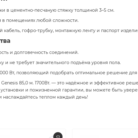
вки в цементно-песчаную стяжку толщиной 3–5 см.
я в помещениях любой сложности.
й кабель, гофро-трубку, монтажную ленту и паспорт издели
тва
ость и долговечность соединений.
дку и не требует значительного подъёма уровня пола.
о 2000 Вт, позволяющий подобрать оптимальное решение дл
Genesis 85,0 м. 1700Вт. — это надёжное и эффективное ре
е установки и пожизненной гарантии, вы можете быть увер
и наслаждайтесь теплом каждый день!