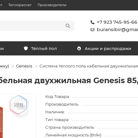
т
Теплорасчет
Производители
+7 923 745-95-66
buransibir@gmai
ли
Тёплый пол
Акции и распродажи
жку)
Genesis
Система теплого пола кабельная двухжильная G
бельная двухжильная Genesis 85,
Код Товара
Производитель
Наличие:
Тип товара
Страна производитель
Линейная мощность (Вт/м)