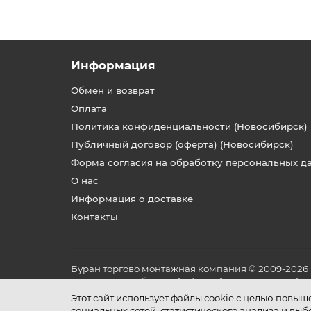
Информация
Обмен и возврат
Оплата
Политика конфиденциальности (Новосибирск)
Публичный договор (оферта) (Новосибирск)
Форма согласия на обработку персональных д
О нас
Информация о доставке
Контакты
Буран торгово монтажная компания © 2009-2026
не является публичной офертой, определяемой по
и условиях его эксплуатации.
Этот сайт использует файлы cookie с целью повы
социальных сетей, статистического анализа и вы