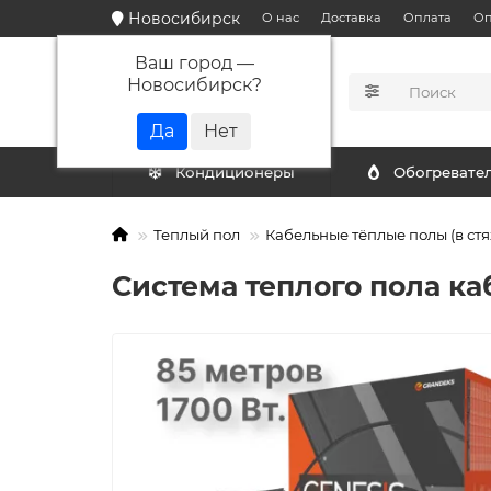
Новосибирск
О нас
Доставка
Оплата
Оп
Ваш город —
Новосибирск
?
КАТАЛОГ
Кондиционеры
Обогревате
Теплый пол
Кабельные тёплые полы (в стя
Система теплого пола ка