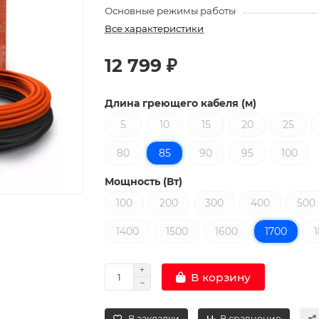
Основные режимы работы
Все характеристики
12 799 ₽
Длина греющего кабеля (м)
5
10
15
20
25
80
85
90
95
100
Мощность (Вт)
100
200
300
400
500
1400
1500
1600
1700
В корзину
В закладки
В сравнение