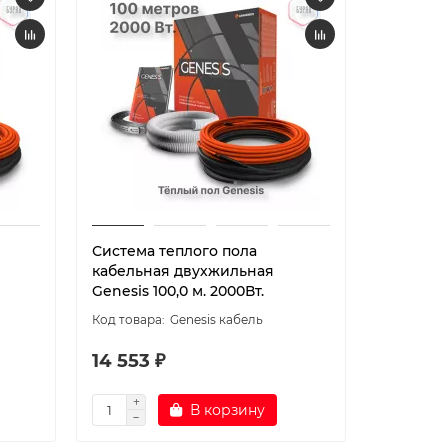
Система теплого пола
Нагрева
кабельная двухжильная
теплого
Genesis 100,0 м. 2000Вт.
10м
Genesis кабель
14 553 ₽
4 236 
В корзину