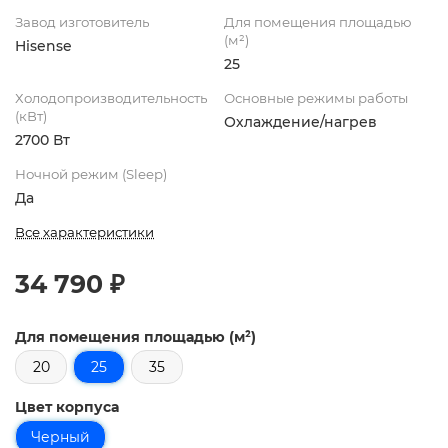
Завод изготовитель
Для помещения площадью
(м²)
Hisense
25
Холодопроизводительность
Основные режимы работы
(кВт)
Охлаждение/нагрев
2700 Вт
Ночной режим (Sleep)
Да
Все характеристики
34 790 ₽
Для помещения площадью (м²)
20
25
35
Цвет корпуса
Черный