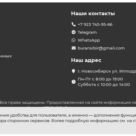
Наши контакты
+7 923 745-95-66
Telegram
WhatsApp
buransibir@gmail.com
анных
Наш адрес
г. Новосибирск ул. Иппод
Пн-Пт с 8:00 до 19:00
Суббота с 10:00 до 14:00
 Все права защищены. Предоставленная на сайте информация не
ложениями Статьи 437 ГК РФ. До оплаты товара удостоверьтесь в
шения удобства для пользователя, а именно — дополнения функц
бора сторонних сервисов. Более подробную информацию см. на 