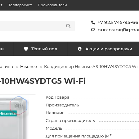
т
Теплорасчет
Производители
+7 923 745-95-66
buransibir@gmai
ли
Тёплый пол
Акции и распродажи
о типа
Hisense
Кондиционер Hisense AS-10HW4SYDTG5 Wi-
-10HW4SYDTG5 Wi-Fi
Код Товара
Производитель
Наличие:
Страна производитель
Модель
Для помещения площадью (м²)