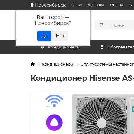
Новосибирск
О нас
Доставка
Оплата
Оп
Ваш город —
Новосибирск
?
КАТАЛОГ
Кондиционеры
Обогревате
Кондиционеры
Сплит-системы настенног
Кондиционер Hisense AS