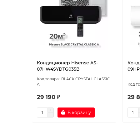
Кондиционер Hisense AS-
Конд
07HW4SYDTG035В
09HP
BLACK CRYSTAL CLASSIC
A
29 190 ₽
29 8
В корзину