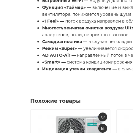
Встроенный Wi-Fi
— модуль удаленного у
Функция «Таймер»
— включение и выкл
вентилятора, понижается уровень шума
«
I
Feel
» —
поток воздуха направлен в обл
Многоступенчатая очистка воздуха: Ultr
аллергенов, пыли, неприятных запахов.
Самодиагностика —
в случае неполадки
Режим «
Super
» —
увеличивается скорос
4D AUTO-Air —
направленный поток в ч
«
Smart
» —
система кондиционирования 
Индикация утечки хладагента —
в случ
Похожие товары