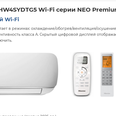
HW4SYDTG5 Wi-Fi серии NEO Premium
 Wi-Fi
отает в режимах: охлаждение/обогрев/вентиляция/осушени
ективность класса А. Скрытый цифровой дисплей отображ
ючить.