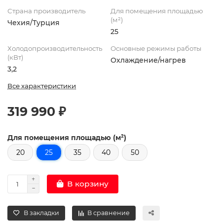
Страна производитель
Для помещения площадью
(м²)
Чехия/Турция
25
Холодопроизводительность
Основные режимы работы
(кВт)
Охлаждение/нагрев
3,2
Все характеристики
319 990 ₽
Для помещения площадью (м²)
20
25
35
40
50
В корзину
В закладки
В сравнение