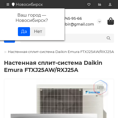
Новосибирск
Ваш город —
+7 923 745-95-66
Новосибирск
?
buransibir@gmail.com
n
Настенная сплит-система Daikin Emura FTXJ25AW/RXJ25A
Настенная сплит-система Daikin
Emura FTXJ25AW/RXJ25A