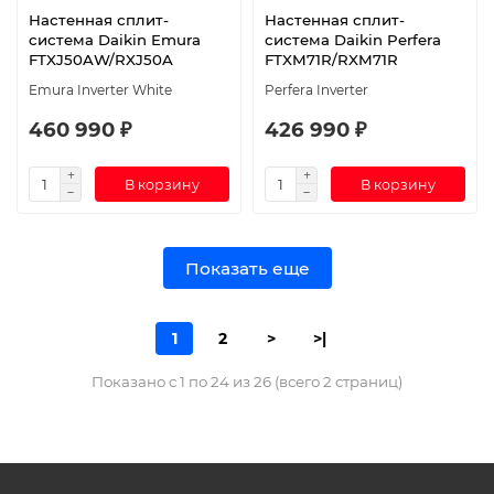
Настенная сплит-
Настенная сплит-
система Daikin Emura
система Daikin Perfera
FTXJ50AW/RXJ50A
FTXM71R/RXM71R
Emura Inverter White
Perfera Inverter
460 990 ₽
426 990 ₽
В корзину
В корзину
Показать еще
1
2
>
>|
Показано с 1 по 24 из 26 (всего 2 страниц)