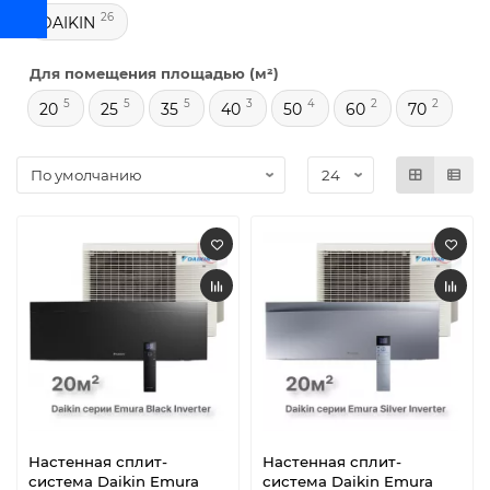
26
DAIKIN
Для помещения площадью (м²)
5
5
5
3
4
2
2
20
25
35
40
50
60
70
Настенная сплит-
Настенная сплит-
система Daikin Emura
система Daikin Emura