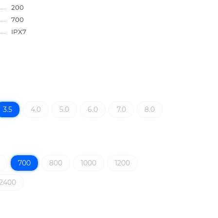
200
700
IPX7
3.5
4.0
5.0
6.0
7.0
8.0
700
800
1000
1200
2400