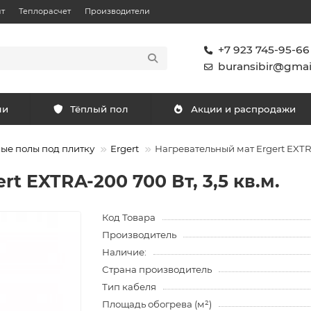
т
Теплорасчет
Производители
+7 923 745-95-66
buransibir@gmai
ли
Тёплый пол
Акции и распродажи
ые полы под плитку
Ergert
Нагревательный мат Ergert EXTRA
t EXTRA-200 700 Вт, 3,5 кв.м.
Код Товара
Производитель
Наличие:
Страна производитель
Тип кабеля
Площадь обогрева (м²)