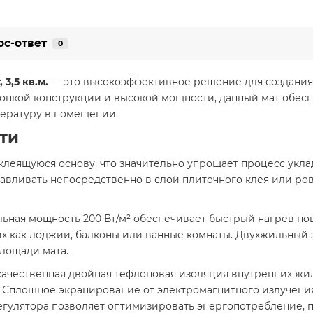
ос-ответ
0
3,5 кв.м.
— это высокоэффективное решение для создания 
тонкой конструкции и высокой мощности, данный мат обе
ературу в помещении.​
ти
леящуюся основу, что значительно упрощает процесс укла
анавливать непосредственно в слой плиточного клея или р
льная мощность 200 Вт/м² обеспечивает быстрый нагрев по
х как лоджии, балконы или ванные комнаты. Двухжильный
лощади мата.
качественная двойная тефлоновая изоляция внутренних жи
. Сплошное экранирование от электромагнитного излучени
регулятора позволяет оптимизировать энергопотребление,