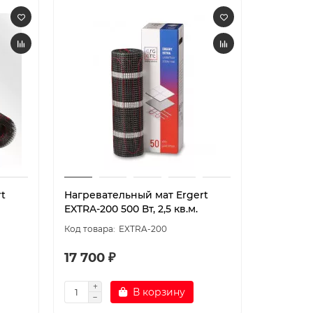
t
Нагревательный мат Ergert
Нагреват
EXTRA-200 500 Вт, 2,5 кв.м.
BASIC-200
EXTRA-200
17 700 ₽
19 950 
В корзину