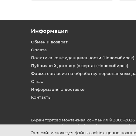
Информация
Обмен и возврат
Оплата
Политика конфиденциальности (Новосибирск)
Публичный договор (оферта) (Новосибирск)
Форма согласия на обработку персональных д
О нас
Информация о доставке
Контакты
Буран торгово монтажная компания © 2009-2026
не является публичной офертой, определяемой по
и условиях его эксплуатации.
Этот сайт использует файлы cookie с целью повы