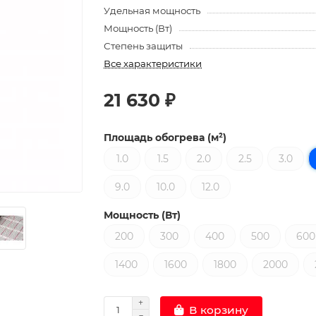
Удельная мощность
Мощность (Вт)
Степень защиты
Все характеристики
21 630 ₽
Площадь обогрева (м²)
1.0
1.5
2.0
2.5
3.0
9.0
10.0
12.0
Мощность (Вт)
200
300
400
500
600
1400
1600
1800
2000
В корзину