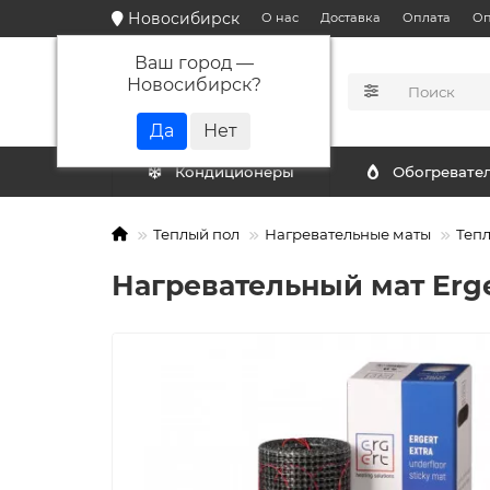
Новосибирск
О нас
Доставка
Оплата
Оп
Ваш город —
Новосибирск
?
КАТАЛОГ
Кондиционеры
Обогревате
Теплый пол
Нагревательные маты
Тепл
Нагревательный мат Erger