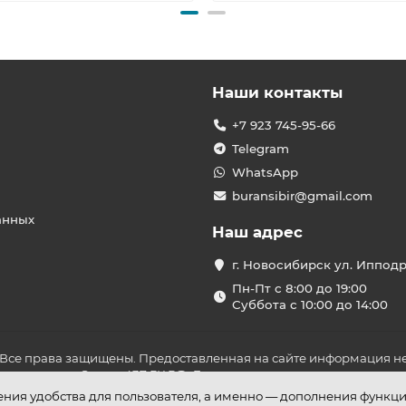
Наши контакты
+7 923 745-95-66
Telegram
WhatsApp
buransibir@gmail.com
анных
Наш адрес
г. Новосибирск ул. Иппод
Пн-Пт с 8:00 до 19:00
Суббота с 10:00 до 14:00
 Все права защищены. Предоставленная на сайте информация не
ложениями Статьи 437 ГК РФ. До оплаты товара удостоверьтесь в
шения удобства для пользователя, а именно — дополнения функц