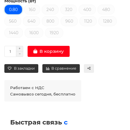
Мощность (Вт)
0.80
160
240
320
400
480
560
640
800
960
1120
1280
1440
1600
1920
В корзину
В закладки
В сравнение
Работаем с НДС
Самовывоз сегодня, бесплатно
Быстрая связь
с