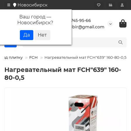
Новосибирск
Ваш город —
+7 923 745-95-66
Новосибирск
?
buransibir@gmail.com
 под плитку
FCH
Нагревательный мат FCH"639" 160-80-0,5
Нагревательный мат FCH"639" 160-
80-0,5