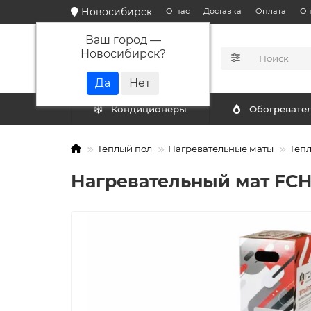
Новосибирск
О нас
Доставка
Оплата
Оп
Ваш город —
Новосибирск
?
КАТАЛОГ
Кондиционеры
Обогревате
Теплый пол
Нагревательные маты
Тепл
Нагревательный мат FCH"