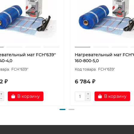
евательный мат FCH"639"
Нагревательный мат FCH"
40-4,0
160-800-5,0
FCH"639"
FCH"639"
2 ₽
6 784 ₽
В корзину
В корзину