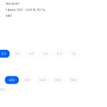
160 Вт/м²
1 фаза, 220 ~ 240 В, 50 Гц
480
3.0
3.5
4.0
5.0
6.0
7.0
480
560
640
800
960
920