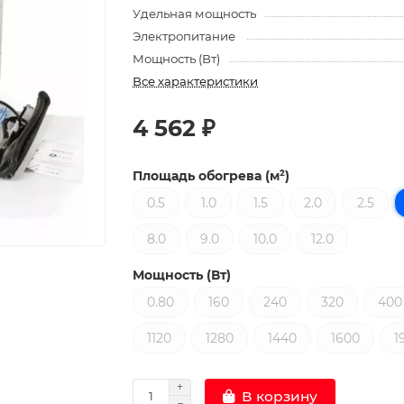
Удельная мощность
Электропитание
Мощность (Вт)
Все характеристики
4 562 ₽
Площадь обогрева (м²)
0.5
1.0
1.5
2.0
2.5
8.0
9.0
10.0
12.0
Мощность (Вт)
0.80
160
240
320
400
1120
1280
1440
1600
1
В корзину