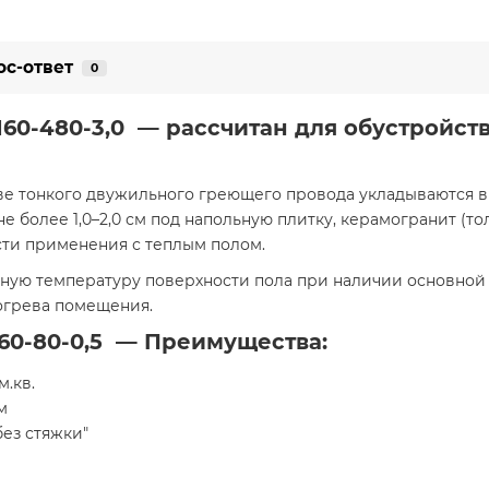
ос-ответ
0
160-480-3,0 — рассчитан для обустройст
ве тонкого двужильного греющего провода укладываются в
более 1,0–2,0 см под напольную плитку, керамогранит (тол
ти применения с теплым полом.
ую температуру поверхности пола при наличии основной с
богрева помещения.
160-80-0,5 — Преимущества:
м.кв.
м
без стяжки"