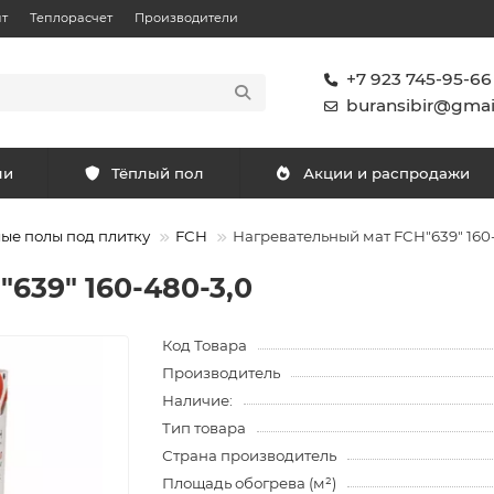
т
Теплорасчет
Производители
+7 923 745-95-66
buransibir@gmai
ли
Тёплый пол
Акции и распродажи
ые полы под плитку
FCH
Нагревательный мат FCH"639" 160
639" 160-480-3,0
Код Товара
Производитель
Наличие:
Тип товара
Страна производитель
Площадь обогрева (м²)