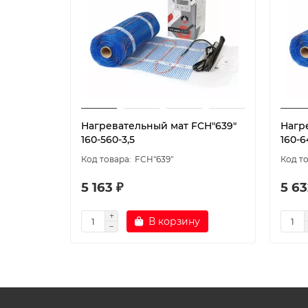
Нагревательный мат FCH"639"
Нагр
160-560-3,5
160-6
FCH"639"
5 163 ₽
5 63
В корзину