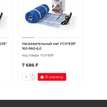
639"
Нагревательный мат FCH"639"
Нагрева
160-960-6,0
160-1120-7
FCH"639"
7 686 ₽
9 132 ₽
В корзину