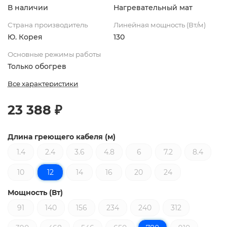
В наличии
Нагревательный мат
Страна производитель
Линейная мощность (Вт/м)
Ю. Корея
130
Основные режимы работы
Только обогрев
Все характеристики
23 388 ₽
Длина греющего кабеля (м)
1.4
2.4
3.6
4.8
6
7.2
8.4
10
12
14
16
20
24
Мощность (Вт)
91
140
156
234
240
312