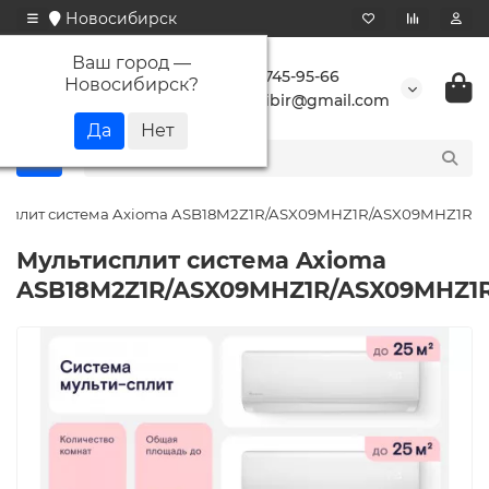
Новосибирск
Ваш город —
+7 923 745-95-66
Новосибирск
?
buransibir@gmail.com
исплит система Axioma ASB18M2Z1R/ASX09MHZ1R/ASX09MHZ1R
Мультисплит система Axioma
ASB18M2Z1R/ASX09MHZ1R/ASX09MHZ1