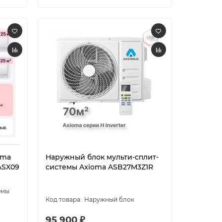
oma
Наружный блок мульти-сплит-
ASX09
системы Axioma ASB27M3Z1R
емы
Наружный блок
95 900 ₽