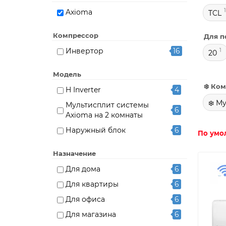
Axioma
TCL
Компрессор
Для п
Инвертор
16
1
20
Модель
❄️ Ко
H Inverter
4
❄️ М
Мультисплит системы
6
Axioma на 2 комнаты
Наружный блок
6
По умо
Назначение
Для дома
6
Для квартиры
6
Для офиса
6
Для магазина
6