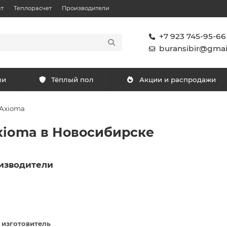
т
Теплорасчет
Производители
+7 923 745-95-66
buransibir@gmai
ли
Тёплый пол
Акции и распродажи
Axioma
xioma в Новосибирске
изводители
 изготовитель