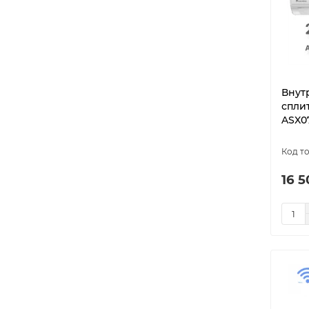
Внут
спли
ASX0
16 5