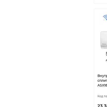
Внут
спли
ASX1
23 3