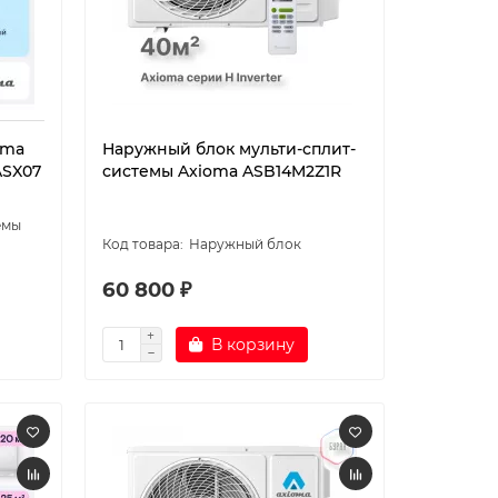
oma
Наружный блок мульти-сплит-
ASX07
системы Axioma ASB14M2Z1R
емы
Наружный блок
60 800 ₽
В корзину