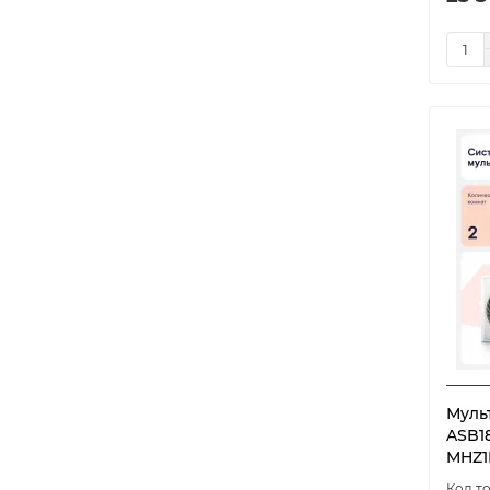
Муль
ASB1
MHZ1