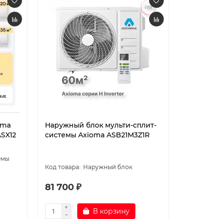
oma
Наружный блок мульти-сплит-
SX12
системы Axioma ASB21M3Z1R
емы
Наружный блок
81 700 ₽
В корзину