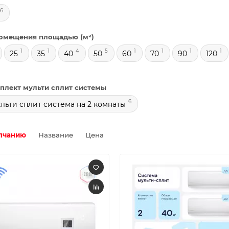
16
омещения площадью (м²)
1
1
4
5
1
1
1
1
25
35
40
50
60
70
90
120
мплект мульти сплит системы
6
ульти сплит система на 2 комнаты
лчанию
Название
Цена