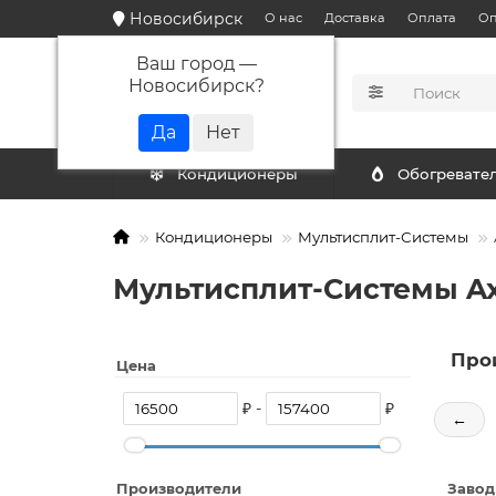
Новосибирск
О нас
Доставка
Оплата
Оп
Ваш город —
Новосибирск
?
КАТАЛОГ
Кондиционеры
Обогревате
Кондиционеры
Мультисплит-Системы
Мультисплит-Системы A
Про
Цена
₽ -
₽
←
Производители
Завод