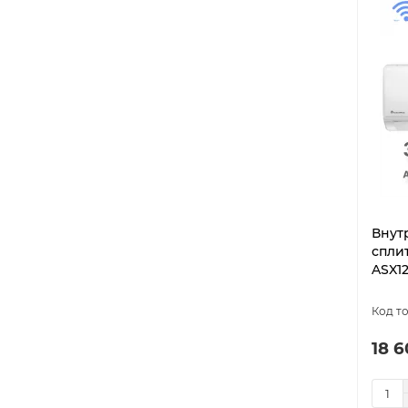
Внут
спли
ASX1
18 6