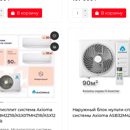
В корзину
В корзину
тисплит система Axioma
Наружный блок мульти-сп
8M2Z1R/ASX07MHZ1R/ASX12
системы Axioma ASB32M4
R
Мультисплит системы