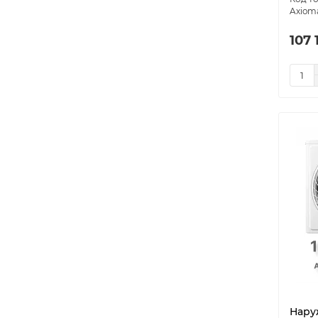
Axiom
107 
Нару