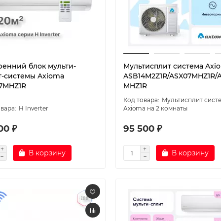
ренний блок мульти-
Мультисплит система Axi
т-системы Axioma
ASB14M2Z1R/ASX07MHZ1R/
7MHZ1R
MHZ1R
Мультисплит сист
H Inverter
Axioma на 2 комнаты
00 ₽
95 500 ₽
В корзину
В корзину