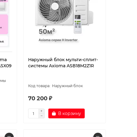
oma
Наружный блок мульти-сплит-
ASX09
системы Axioma ASB18M2Z1R
емы
Наружный блок
70 200 ₽
В корзину