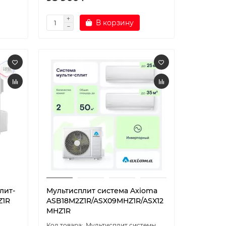
В корзину
лит-
Мультисплит система Axioma
Z1R
ASB18M2Z1R/ASX09MHZ1R/ASX12
MHZ1R
Мультисплит системы