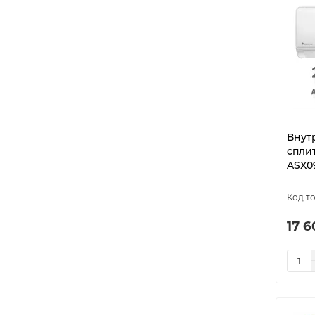
Внут
спли
ASX0
17 6