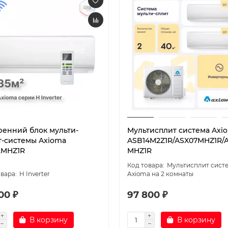
ренний блок мульти-
Мультисплит система Axi
т-системы Axioma
ASB14M2Z1R/ASX07MHZ1R/A
2MHZ1R
MHZ1R
Мультисплит сист
H Inverter
Axioma на 2 комнаты
00 ₽
97 800 ₽
В корзину
В корзину