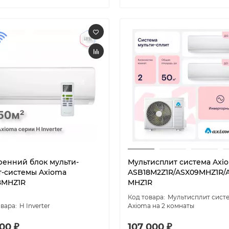
ренний блок мульти-
Мультисплит система Axi
т-системы Axioma
ASB18M2Z1R/ASX09MHZ1R/
8MHZ1R
MHZ1R
Мультисплит сист
H Inverter
Axioma на 2 комнаты
00 ₽
107 000 ₽