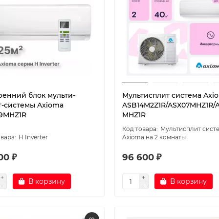
ренний блок мульти-
Мультисплит система Axi
т-системы Axioma
ASB14M2Z1R/ASX07MHZ1R/
9MHZ1R
MHZ1R
Мультисплит сист
H Inverter
Axioma на 2 комнаты
00 ₽
96 600 ₽
В корзину
В корзину