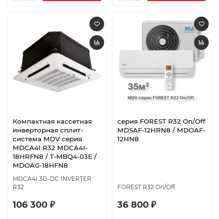
Компактная кассетная
серия FOREST R32 On/Off
инверторная сплит-
MDSAF-12HRN8 / MDOAF-
система MDV серия
12HN8
MDCA4I R32 MDCA4I-
18HRFN8 / T-MBQ4-03E /
MDOAG-18HFN8
MDCA4I 3D-DC INVERTER
R32
FOREST R32 On/Off
106 300 ₽
36 800 ₽