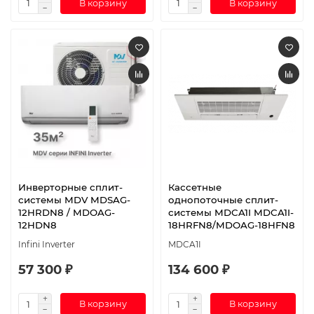
В корзину
В корзину
Инверторные сплит-
Кассетные
системы MDV MDSAG-
однопоточные сплит-
12HRDN8 / MDOAG-
системы MDCA1I MDCA1I-
12HDN8
18HRFN8/MDOAG-18HFN8
Infini Inverter
MDCA1I
57 300 ₽
134 600 ₽
В корзину
В корзину