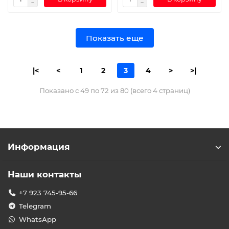
Показать еще
|<
<
1
2
3
4
>
>|
Показано с 49 по 72 из 80 (всего 4 страниц)
Информация
Наши контакты
+7 923 745-95-66
Telegram
WhatsApp