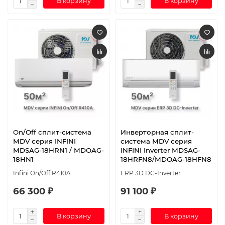
В корзину
В корзину
On/Off cплит-система
Инверторная сплит-
MDV серия INFINI
система MDV серия
MDSAG-18HRN1 / MDOAG-
INFINI Inverter MDSAG-
18HN1
18HRFN8/MDOAG-18HFN8
Infini On/Off R410A
ERP 3D DC-Inverter
66 300 ₽
91 100 ₽
В корзину
В корзину