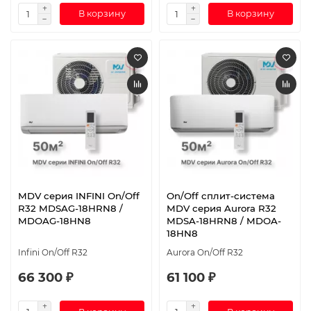
В корзину
В корзину
MDV серия INFINI On/Off
On/Off cплит-система
R32 MDSAG-18HRN8 /
MDV серия Aurora R32
MDOAG-18HN8
MDSA-18HRN8 / MDOA-
18HN8
Infini On/Off R32
Aurora On/Off R32
66 300 ₽
61 100 ₽