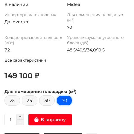
В наличии
Midea
Инверторная технология
Для помещения площадью
(м²)
Да inverter
70
Холодопроизводительность
Уровень шума внутреннего
(кВт)
блока (дБ)
7,2
48,5/40,5/34,0/19,5
Все характеристики
149 100 ₽
Для помещения площадью (м²)
25
35
50
70
В корзину