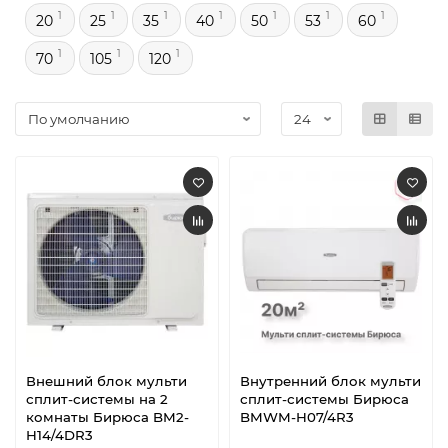
1
1
1
1
1
1
1
20
25
35
40
50
53
60
1
1
1
70
105
120
Внешний блок мульти
Внутренний блок мульти
сплит-системы на 2
сплит-системы Бирюса
комнаты Бирюса BM2-
BMWM-H07/4R3
H14/4DR3