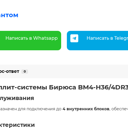
антом
Написать в Whatsapp
Написать в Tele
ос-ответ
0
сплит-системы Бирюса BM4-H36/4DR
служивания
азначен для подключения до
4 внутренних блоков
, обесп
ктеристики