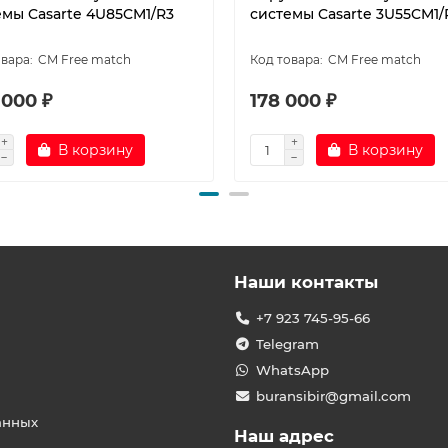
емы Casarte 4U85CM1/R3
системы Casarte 3U55CM1/
CM Free match
CM Free match
 000 ₽
178 000 ₽
В корзину
В корзину
Наши контакты
+7 923 745-95-66
Telegram
WhatsApp
buransibir@gmail.com
анных
Наш адрес