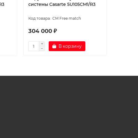
R3
системы Casarte 5U105CM1/R3
системы 
CM Free match
304 000 ₽
226 00
В корзину