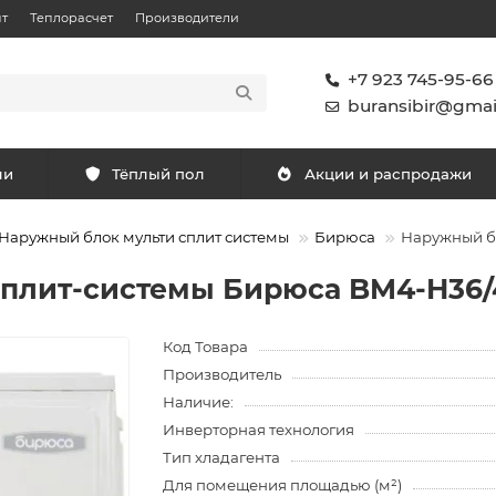
т
Теплорасчет
Производители
+7 923 745-95-66
buransibir@gmai
ли
Тёплый пол
Акции и распродажи
Наружный блок мульти сплит системы
Бирюса
Наружный б
сплит-системы Бирюса BM4-H36
Код Товара
Производитель
Наличие:
Инверторная технология
Тип хладагента
Для помещения площадью (м²)