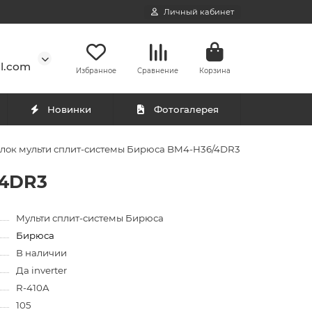
Личный кабинет
l.com
Избранное
Сравнение
Корзина
Новинки
Фотогалерея
лок мульти сплит-системы Бирюса BM4-H36/4DR3
/4DR3
Мульти сплит-системы Бирюса
Бирюса
В наличии
Да inverter
R-410A
105