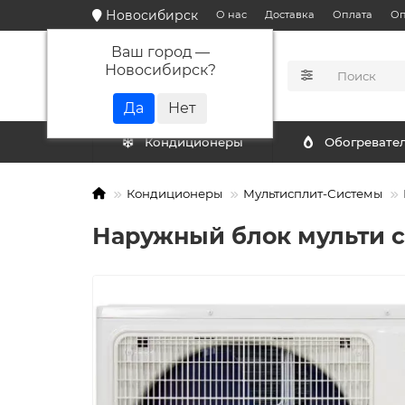
Новосибирск
О нас
Доставка
Оплата
Оп
Ваш город —
Новосибирск
?
КАТАЛОГ
Кондиционеры
Обогревате
Кондиционеры
Мультисплит-Системы
Наружный блок мульти 