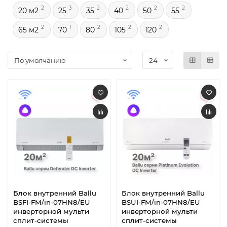
2
3
2
2
2
2
20 м2
25
35
40
50
55
2
1
2
2
2
65 м2
70
80
105
120
Блок внутренний Ballu
Блок внутренний Ballu
BSFI-FM/in-07HN8/EU
BSUI-FM/in-07HN8/EU
инверторной мульти
инверторной мульти
сплит-системы
сплит-системы