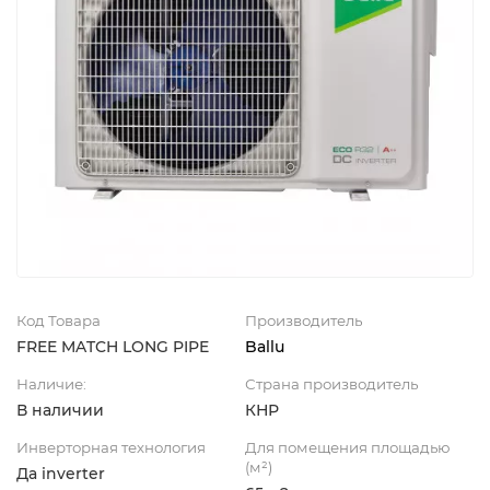
Код Товара
Производитель
FREE MATCH LONG PIPE
Ballu
Наличие:
Страна производитель
В наличии
КНР
Инверторная технология
Для помещения площадью
(м²)
Да inverter