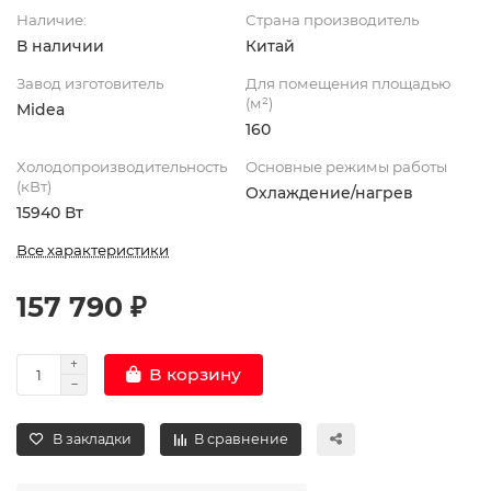
Наличие:
Страна производитель
В наличии
Китай
Завод изготовитель
Для помещения площадью
(м²)
Midea
160
Холодопроизводительность
Основные режимы работы
(кВт)
Охлаждение/нагрев
15940 Вт
Все характеристики
157 790 ₽
В корзину
В закладки
В сравнение