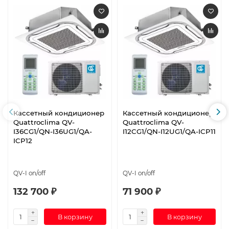
Кассетный кондиционер
Кассетный кондиционер
Quattroclima QV-
Quattroclima QV-
I36CG1/QN-I36UG1/QA-
I12CG1/QN-I12UG1/QA-ICP11
ICP12
QV-I on/off
QV-I on/off
132 700 ₽
71 900 ₽
В корзину
В корзину