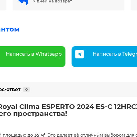
7 дней на возврат
антом
Написать в Whatsapp
Написать в Tele
ос-ответ
0
oyal Clima ESPERTO 2024 ES-C 12HRC
го пространства!
й площадью до
35 м²
. Это делает её отличным выбором для 