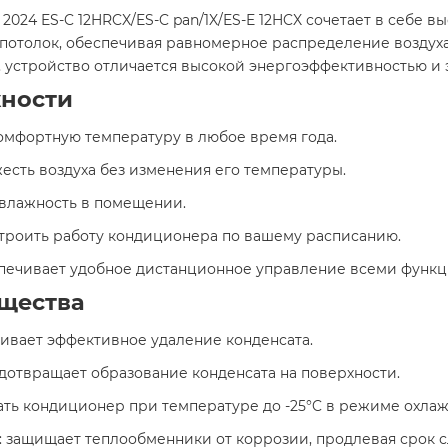
2024 ES-C 12HRCX/ES-C pan/1X/ES-E 12HCX сочетает в себе 
й потолок, обеспечивая равномерное распределение воздух
, устройство отличается высокой энергоэффективностью и 
жности
комфортную температуру в любое время года.
есть воздуха без изменения его температуры.
 влажность в помещении.
строить работу кондиционера по вашему расписанию.
спечивает удобное дистанционное управление всеми функц
щества
чивает эффективное удаление конденсата.
едотвращает образование конденсата на поверхности.
вать кондиционер при температуре до -25°C в режиме охла
: защищает теплообменники от коррозии, продлевая срок 