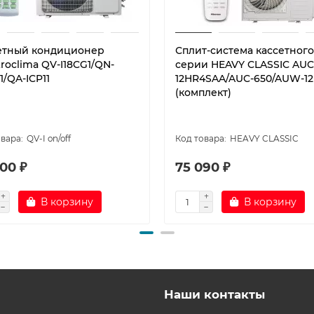
етный кондиционер
Сплит-система кассетного
roclima QV-I18CG1/QN-
серии HEAVY CLASSIC AUC
1/QA-ICP11
12HR4SAA/AUC-650/AUW-1
(комплект)
QV-I on/off
HEAVY CLASSIC
00 ₽
75 090 ₽
В корзину
В корзину
Наши контакты