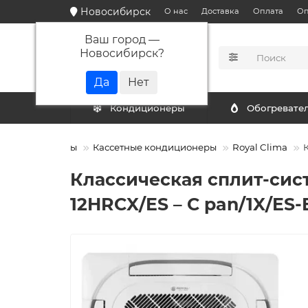
Новосибирск
О нас
Доставка
Оплата
Оп
Ваш город —
Новосибирск
?
КАТАЛОГ
Кондиционеры
Обогревате
Кондиционеры
Кассетные кондиционеры
Royal Clima
Классическая сплит-сист
12HRCX/ES – C pan/1X/ES-