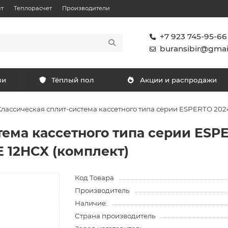
т
Теплорасчет
Производители
+7 923 745-95-66
buransibir@gmai
ли
Тёплый пол
Акции и распродажи
Классическая сплит-система кассетного типа серии ESPERTO 2024
ема кассетного типа серии ESP
E 12HCX (комплект)
Код Товара
Производитель
Наличие:
Страна производитель