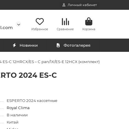
Личный кабинет
l.com
Избранное
Сравнение
Корзина
Новинки
Фотогалерея
 ES-C 12HRCX/ES – C pan/1X/ES-E 12HCX (комплект)
ERTO 2024 ES-C
ESPERTO 2024 кассетные
Royal Clima
В наличии
Китай