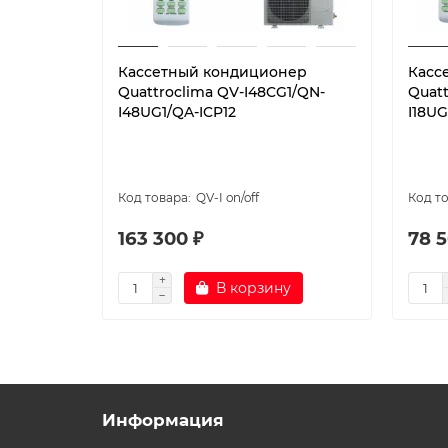
Кассетный кондиционер
Касс
Quattroclima QV-I48CG1/QN-
Quatt
I48UG1/QA-ICP12
I18UG
QV-I on/off
163 300 ₽
78 5
В корзину
Информация