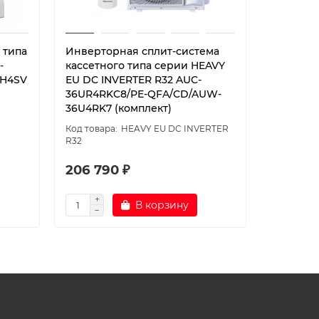
 типа
Инверторная сплит-система
Инверто
-
кассетного типа серии HEAVY
кассетн
2H4SV
EU DC INVERTER R32 AUC-
EU DC IN
36UR4RKC8/PE-QFA/CD/AUW-
12UR4RC
36U4RK7 (комплект)
12U4RS8 
HEAVY EU DC INVERTER
R32
R32
206 790 ₽
114 290
В корзину