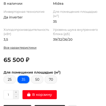
В наличии
Midea
Инверторная технология
Для помещения площадью
(м²)
Да inverter
35
Холодопроизводительность
Уровень шума внутреннего
(кВт)
блока (дБ)
3,5
39/32/26/20
Все характеристики
65 500 ₽
Для помещения площадью (м²)
25
35
50
70
В корзину