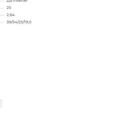
Да inverter
25
2,64
39/34/25/19,0