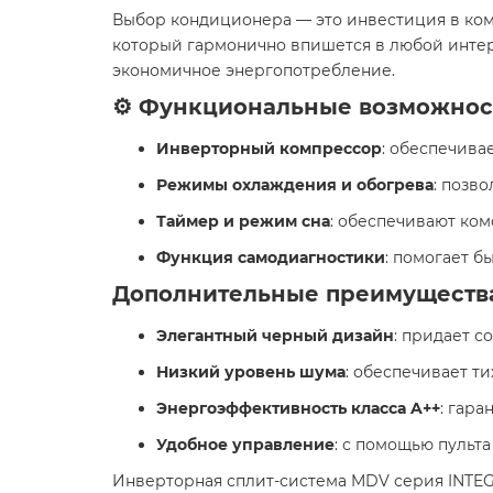
Выбор кондиционера — это инвестиция в комф
который гармонично впишется в любой интер
экономичное энергопотребление.​
⚙️ Функциональные возможнос
Инверторный компрессор
: обеспечива
Режимы охлаждения и обогрева
: позв
Таймер и режим сна
: обеспечивают ком
Функция самодиагностики
: помогает б
Дополнительные преимуществ
Элегантный черный дизайн
: придает 
Низкий уровень шума
: обеспечивает ти
Энергоэффективность класса A++
: гар
Удобное управление
: с помощью пульт
Инверторная сплит-система MDV серия INTEG