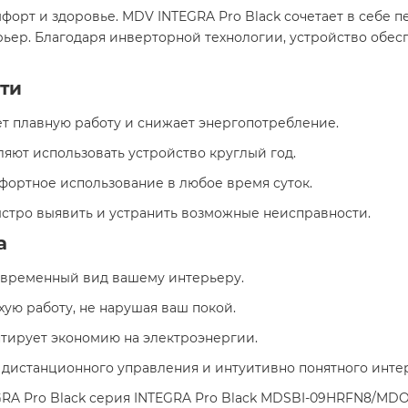
орт и здоровье. MDV INTEGRA Pro Black сочетает в себе п
ьер. Благодаря инверторной технологии, устройство обес
ти
ет плавную работу и снижает энергопотребление.
оляют использовать устройство круглый год.
фортное использование в любое время суток.
ыстро выявить и устранить возможные неисправности.​
а
современный вид вашему интерьеру.
хую работу, не нарушая ваш покой.
антирует экономию на электроэнергии.
а дистанционного управления и интуитивно понятного интер
RA Pro Black серия INTEGRA Pro Black MDSBI-09HRFN8/MDO