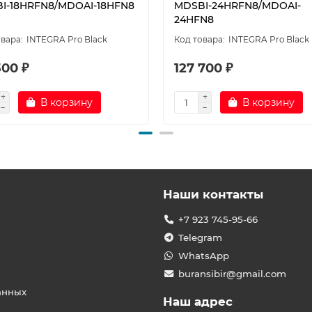
I-18HRFN8/MDOAI-18HFN8
MDSBI-24HRFN8/MDOAI-
24HFN8
INTEGRA Pro Black
INTEGRA Pro Black
300 ₽
127 700 ₽
В корзину
В корзину
Наши контакты
+7 923 745-95-66
Telegram
WhatsApp
buransibir@gmail.com
анных
Наш адрес