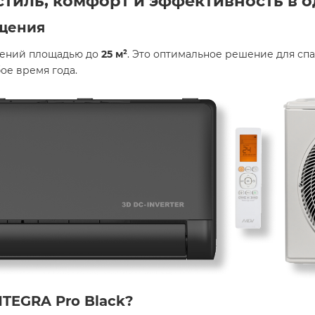
тиль, комфорт и эффективность в о
щения
щений площадью до
25 м²
. Это оптимальное решение для сп
е время года.​
TEGRA Pro Black?