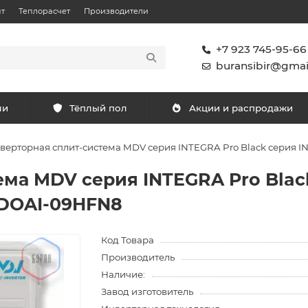
т
Теплорасчет
Производители
+7 923 745-95-66
buransibir@gmai
ли
Тёплый пол
Акции и распродажи
верторная сплит-система MDV серия INTEGRA Pro Black серия
ема MDV серия INTEGRA Pro Blac
DOAI-09HFN8
Код Товара
Производитель
Наличие:
Завод изготовитель