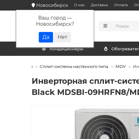
Новосибирск
О нас
Доставка
Оплата
Оп
Ваш город —
Новосибирск
?
КАТАЛОГ
Кондиционеры
Обогревате
Кондиционеры
Сплит-системы настенного типа
MDV
Ин
Инверторная сплит-сист
Black MDSBI-09HRFN8/M