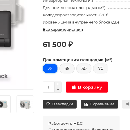
Инверторная технология
Для помещения площадью (м²)
Холодопроизводительность (кВт)
Уровень шума внутреннего блока (дБ)
Все характеристики
61 500 ₽
Для помещения площадью (м²)
25
35
50
70
В корзину
В закладки
В сравнение
Работаем с НДС
Самовывоз сегодня, бесплатно