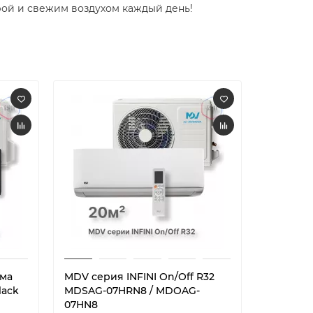
й и свежим воздухом каждый день! ​
ема
MDV серия INFINI On/Off R32
MDV сери
lack
MDSAG-07HRN8 / MDOAG-
MDSAG-0
07HN8
09HN8