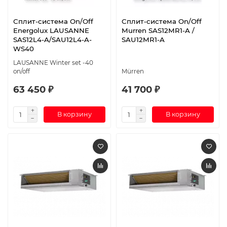
Сплит-система On/Off
Сплит-система On/Off
Energolux LAUSANNE
Murren SAS12MR1-A /
SAS12L4-A/SAU12L4-A-
SAU12MR1-A
WS40
LAUSANNE Winter set -40
on/off
Mürren
63 450 ₽
41 700 ₽
В корзину
В корзину