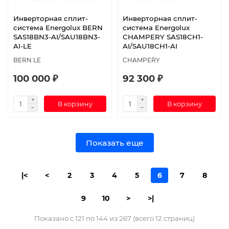
Инверторная сплит-
Инверторная сплит-
система Energolux BERN
система Energolux
SAS18BN3-AI/SAU18BN3-
CHAMPERY SAS18CH1-
AI-LE
AI/SAU18CH1-AI
BERN LE
CHAMPERY
100 000 ₽
92 300 ₽
В корзину
В корзину
Показать еще
|<
<
2
3
4
5
6
7
8
9
10
>
>|
Показано с 121 по 144 из 267 (всего 12 страниц)