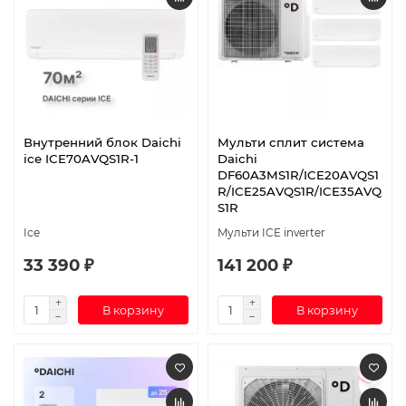
Внутренний блок Daichi
Мульти сплит система
ice ICE70AVQS1R-1
Daichi
DF60A3MS1R/ICE20AVQS1
R/ICE25AVQS1R/ICE35AVQ
S1R
Ice
Мульти ICE inverter
33 390 ₽
141 200 ₽
В корзину
В корзину