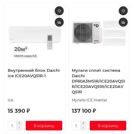
Внутренний блок Daichi
Мульти сплит система
ice ICE20AVQS1R-1
Daichi
DF60A3MS1R/ICE20AVQS1
R/ICE20AVQS1R/ICE20AV
QS1R
Ice
Мульти ICE inverter
15 390 ₽
137 100 ₽
В корзину
В корзину