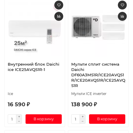
Внутренний блок Daichi
Мульти сплит система
ice ICE25AVQS1R-1
Daichi
DF60A3MS1R/ICE20AVQS1
R/ICE20AVQS1R/ICE25AVQ
S1R
Ice
Мульти ICE inverter
16 590 ₽
138 900 ₽
В корзину
В корзину