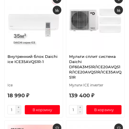
Внутренний блок Daichi
Мульти сплит система
ice ICE35AVQS1R-1
Daichi
DF60A3MS1R/ICE20AVQS1
R/ICE20AVQS1R/ICE35AVQ
S1R
Ice
Мульти ICE inverter
18 990 ₽
139 400 ₽
В корзину
В корзину