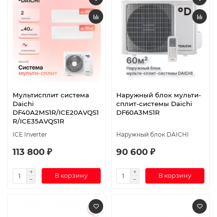
Мультисплит система
Наружный блок мульти-
Daichi
сплит-системы Daichi
DF40A2MS1R/ICE20AVQS1
DF60A3MS1R
R/ICE35AVQS1R
ICE Inverter
Наружный блок DAICHI
113 800 ₽
90 600 ₽
В корзину
В корзину