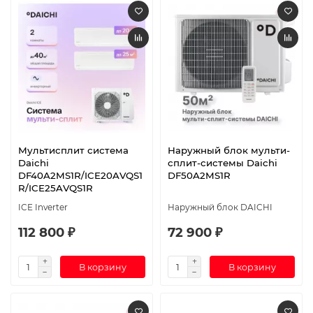
Мультисплит система
Наружный блок мульти-
Daichi
сплит-системы Daichi
DF40A2MS1R/ICE20AVQS1
DF50A2MS1R
R/ICE25AVQS1R
ICE Inverter
Наружный блок DAICHI
112 800 ₽
72 900 ₽
В корзину
В корзину