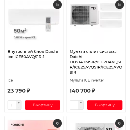
Внутренний блок Daichi
Мульти сплит система
ice ICE50AVQS1R-1
Daichi
DF60A3MS1R/ICE20AVQS1
R/ICE25AVQS1R/ICE25AVQ
S1R
Ice
Мульти ICE inverter
23 790 ₽
140 700 ₽
В корзину
В корзину