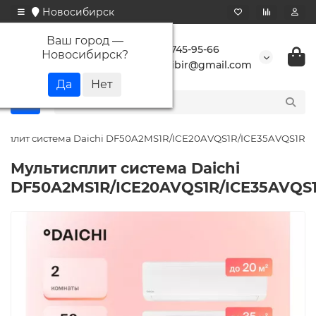
Новосибирск
Ваш город —
+7 923 745-95-66
Новосибирск
?
buransibir@gmail.com
исплит система Daichi DF50A2MS1R/ICE20AVQS1R/ICE35AVQS1R
Мультисплит система Daichi
DF50A2MS1R/ICE20AVQS1R/ICE35AVQS