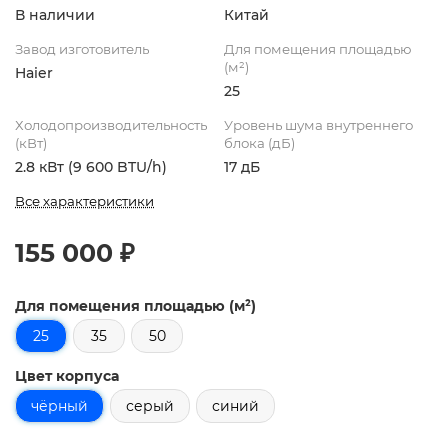
В наличии
Китай
Завод изготовитель
Для помещения площадью
(м²)
Haier
25
Холодопроизводительность
Уровень шума внутреннего
(кВт)
блока (дБ)
2.8 кВт (9 600 BTU/h)
17 дБ
Все характеристики
155 000 ₽
Для помещения площадью (м²)
25
35
50
Цвет корпуса
чёрный
серый
синий