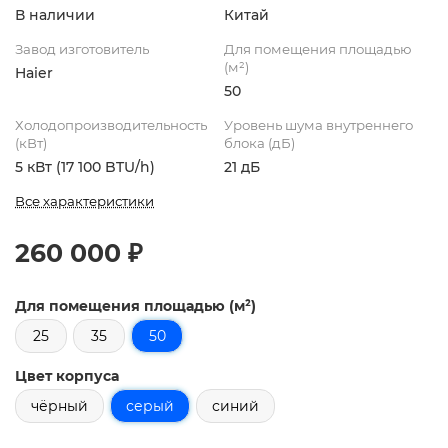
В наличии
Китай
Завод изготовитель
Для помещения площадью
(м²)
Haier
50
Холодопроизводительность
Уровень шума внутреннего
(кВт)
блока (дБ)
5 кВт (17 100 BTU/h)
21 дБ
Все характеристики
260 000 ₽
Для помещения площадью (м²)
25
35
50
Цвет корпуса
чёрный
серый
синий