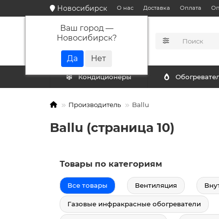
Новосибирск
О нас
Доставка
Оплата
Оп
Ваш город —
Новосибирск
?
КАТАЛОГ
Кондиционеры
Обогревате
Производитель
Ballu
Ballu (страница 10)
Товары по категориям
Все товары
Вентиляция
Вну
Газовые инфракрасные обогреватели