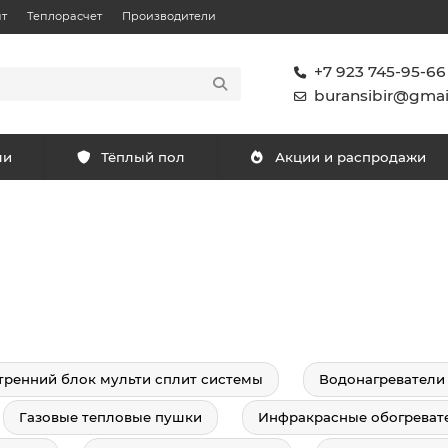
т
Теплорасчет
Производители
+7 923 745-95-66
buransibir@gmai
ли
Тёплый пол
Акции и распродажи
тренний блок мульти сплит системы
Водонагреватели
Газовые тепловые пушки
Инфракрасные обогреват