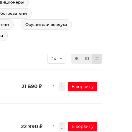
ндиционеры
богреватели
тели
Осушители воздуха
ли
21 590 ₽
В корзину
22 990 ₽
В корзину