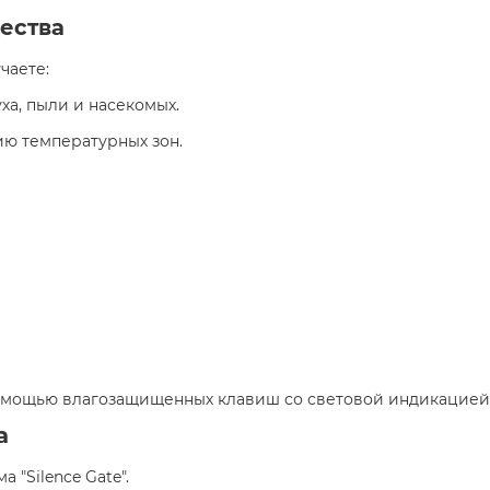
ества
аете:​
а, пыли и насекомых.​
ю температурных зон.​
мощью влагозащищенных клавиш со световой индикацией. 
а
"Silence Gate".​