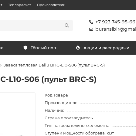
т
Теплорасчет
Производители
+7 923 745-95-66
buransibir@gmai
ли
Тёплый пол
Акции и распродажи
Завеса тепловая Ballu BHC-L10-S06 (пульт BRC-S)
C-L10-S06 (пульт BRC-S)
Код Товара
Производитель
Наличие:
Страна производитель
Тип нагревательного элемента
Ступени мощности обогрева, кВт