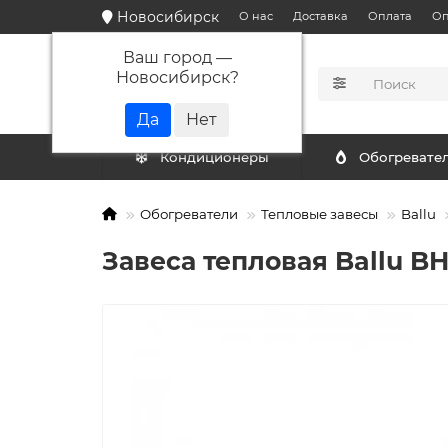
Новосибирск
О нас
Доставка
Оплата
Оп
Ваш город —
Новосибирск
?
КАТАЛОГ
Кондиционеры
Обогревате
Обогреватели
Тепловые завесы
Ballu
Завеса тепловая Ballu BH