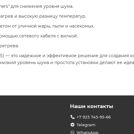
rs" для снижения уровня шума.​
грев и высокую разницу температур.​
етом от уличной жары, пыли и насекомых.​
омощью сетевого кабеля с вилкой.​
егрева.​
RC-S) — это надежное и эффективное решение для создания
 низкий уровень шума и простота установки делают ее иде
Наши контакты
+7 923 745-95-66
Telegram
WhatsApp