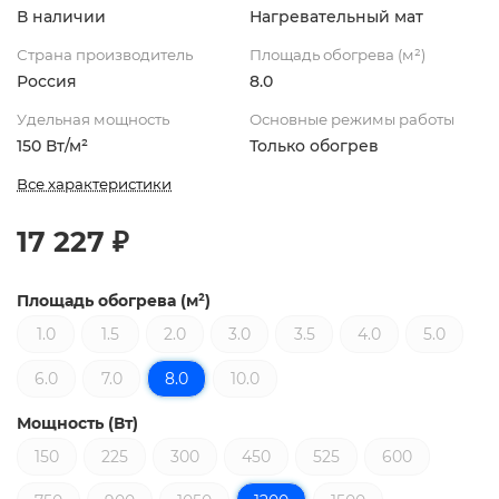
В наличии
Нагревательный мат
Страна производитель
Площадь обогрева (м²)
Россия
8.0
Удельная мощность
Основные режимы работы
150 Вт/м²
Только обогрев
Все характеристики
17 227 ₽
Площадь обогрева (м²)
1.0
1.5
2.0
3.0
3.5
4.0
5.0
6.0
7.0
8.0
10.0
Мощность (Вт)
150
225
300
450
525
600