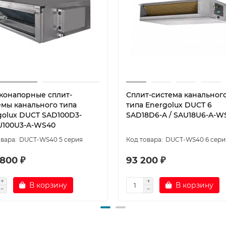
конапорные сплит-
Сплит-система канальног
емы канального типа
типа Energolux DUCT 6
golux DUCT SAD100D3-
SAD18D6-A / SAU18U6-A-W
U100U3-A-WS40
DUCT-WS40 5 серия
DUCT-WS40 6 сери
 800 ₽
93 200 ₽
В корзину
В корзину