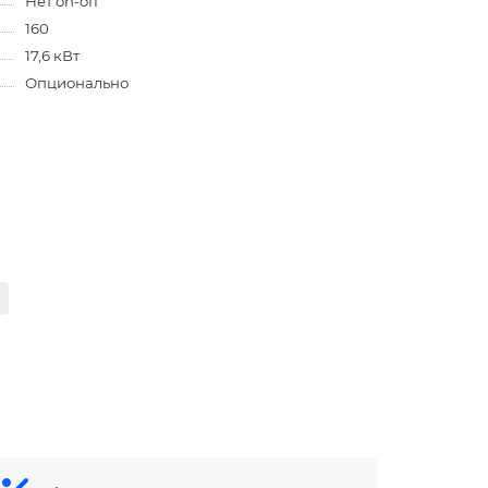
Нет on-off
160
17,6 кВт
Опционально