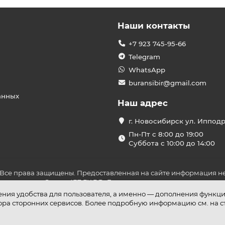
Наши контакты
+7 923 745-95-66
Telegram
WhatsApp
buransibir@gmail.com
анных
Наш адрес
г. Новосибирск ул. Иппод
Пн-Пт с 8:00 до 19:00
Суббота с 10:00 до 14:00
 Все права защищены. Предоставленная на сайте информация не
ложениями Статьи 437 ГК РФ. До оплаты товара удостоверьтесь в
шения удобства для пользователя, а именно — дополнения функц
бора сторонних сервисов. Более подробную информацию см. на 