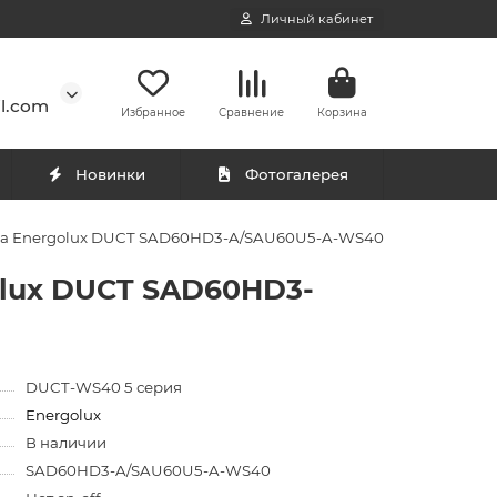
Личный кабинет
l.com
Избранное
Сравнение
Корзина
Новинки
Фотогалерея
ипа Energolux DUCT SAD60HD3-A/SAU60U5-A-WS40
olux DUCT SAD60HD3-
DUCT-WS40 5 серия
Energolux
В наличии
SAD60HD3-A/SAU60U5-A-WS40