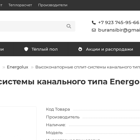
т
Теплорасчет
Производители
+7 923 745-95-66
buransibir@gmai
ли
Тёплый пол
Акции и распродажи
Energolux
Высоконапорные сплит-системы канального т
истемы канального типа Energ
Код Товара
Производитель
Наличие:
Модель