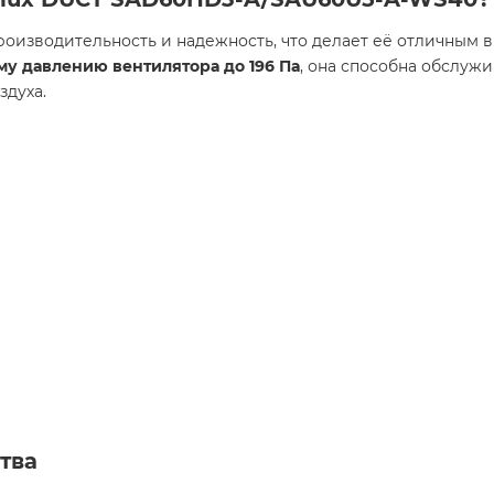
 производительность и надежность, что делает её отличны
му давлению вентилятора до 196 Па
, она способна обслуж
духа.
тва