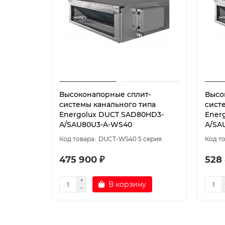
Высоконапорные сплит-
Высо
системы канального типа
сист
Energolux DUCT SAD80HD3-
Ener
A/SAU80U3-A-WS40
A/SA
DUCT-WS40 5 серия
475 900 ₽
528
В корзину