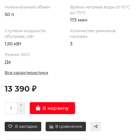
Номинальный объём
Время нагрева воды от 10°С
до 75°С
50 л
173 мин
Ступени мощности
Количество режимов
обогрева, кВт
нагрева
1,50 кВт
3
Режим ЭКО
Да
Все характеристики
13 390 ₽
В корзину
В закладки
В сравнение