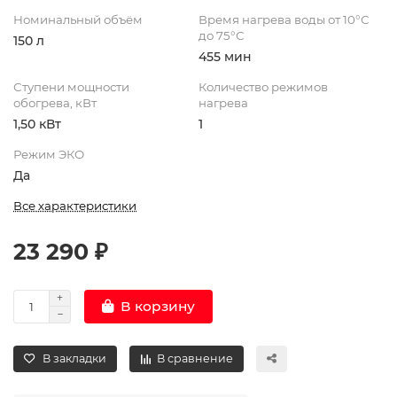
Номинальный объём
Время нагрева воды от 10°С
до 75°С
150 л
455 мин
Ступени мощности
Количество режимов
обогрева, кВт
нагрева
1,50 кВт
1
Режим ЭКО
Да
Все характеристики
23 290 ₽
В корзину
В закладки
В сравнение