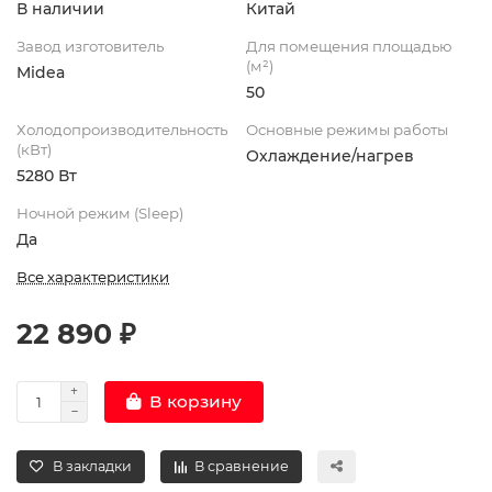
В наличии
Китай
Завод изготовитель
Для помещения площадью
(м²)
Midea
50
Холодопроизводительность
Основные режимы работы
(кВт)
Охлаждение/нагрев
5280 Вт
Ночной режим (Sleep)
Да
Все характеристики
22 890 ₽
В корзину
В закладки
В сравнение