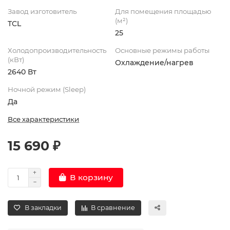
Завод изготовитель
Для помещения площадью
(м²)
TCL
25
Холодопроизводительность
Основные режимы работы
(кВт)
Охлаждение/нагрев
2640 Вт
Ночной режим (Sleep)
Да
Все характеристики
15 690 ₽
В корзину
В закладки
В сравнение