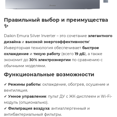
Правильный выбор и преимущества
✨
Daikin Emura Silver Inverter – это сочетание
элегантного
дизайна
и
высокой энергоэффективности
!
Инверторная технология обеспечивает
быстрое
охлаждение
и
тихую работу
(всего
19 дБ
), а также
экономит до
30% электроэнергии
по сравнению с
обычными моделями.
Функциональные возможности
✔
Режимы работы
: охлаждение, обогрев, осушение и
вентиляция.
✔
Умное управление
: пульт ДУ с ЖК-дисплеем и Wi-Fi-
модуль (опционально).
✔
Фильтрация воздуха
: антиаллергенный и
антибактериальный фильтры.