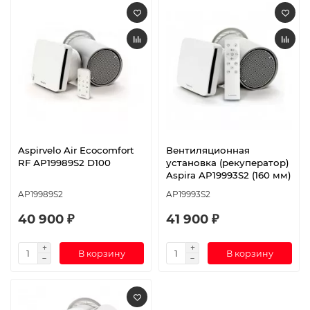
Aspirvelo Air Ecocomfort
Вентиляционная
RF АР19989S2 D100
установка (рекуператор)
Aspira AP19993S2 (160 мм)
AP19989S2
AP19993S2
40 900 ₽
41 900 ₽
В корзину
В корзину