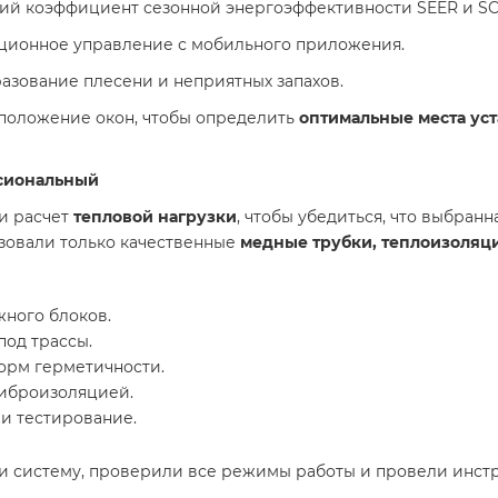
ий коэффициент сезонной энергоэффективности SEER и S
ционное управление с мобильного приложения.
зование плесени и неприятных запахов.
положение окон, чтобы определить
оптимальные места ус
ссиональный
и расчет
тепловой нагрузки
, чтобы убедиться, что выбран
зовали только качественные
медные трубки, теплоизоляц
жного блоков.
од трассы.
орм герметичности.
виброизоляцией.
и тестирование.
или систему, проверили все режимы работы и провели инстр