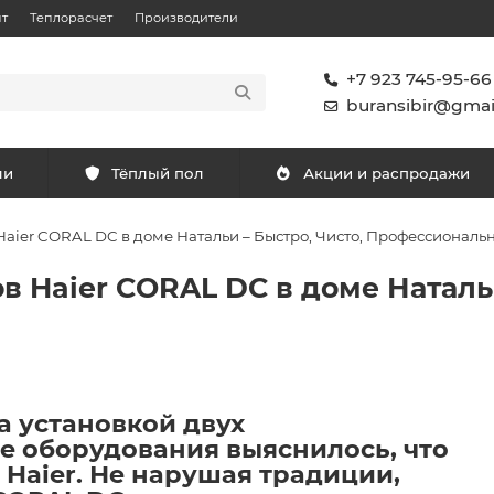
т
Теплорасчет
Производители
+7 923 745-95-66
buransibir@gmai
ли
Тёплый пол
Акции и распродажи
aier CORAL DC в доме Натальи – Быстро, Чисто, Профессиональ
 Haier CORAL DC в доме Натальи
а установкой двух
е оборудования выяснилось, что
Haier. Не нарушая традиции,