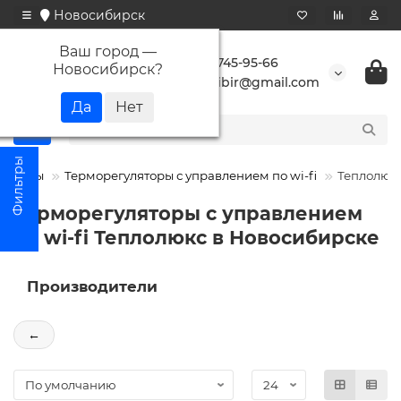
Новосибирск
Ваш город —
+7 923 745-95-66
Новосибирск
?
buransibir@gmail.com
уляторы
Терморегуляторы с управлением по wi-fi
Теплолюк
Терморегуляторы с управлением
по wi-fi Теплолюкс в Новосибирске
Производители
←