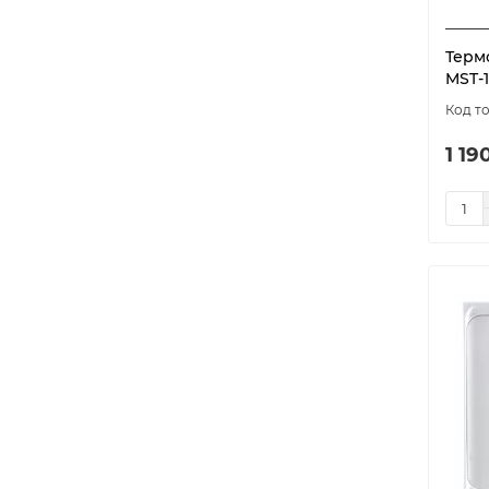
Е 91
2
короб
1
Терм
MST-1
ТР 540
1
Х 22.10
1
1 19