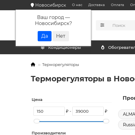
Новосибирск
О нас
Доставка
Оплата
Оп
Ваш город —
Новосибирск
?
КАТАЛОГ
Кондиционеры
Обогревате
Терморегуляторы
Терморегуляторы в Ново
Про
Цена
₽ -
₽
ALMA
Russi
Производители