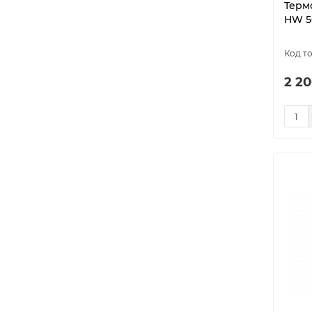
Терм
oz
2
HW 5
Pontus
6
pro
2
pt
4
2 20
rol
2
rpt
2
RTC 70.26
5
Solus
2
st
2
vt
2
W330
1
WarmLife Elec Glass Wi-Fi
2
WarmLife Wi-Fi tuya
1
АРТ-19-5Н
1
Датчик
3