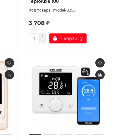
Teploluxe 100
model-8395
3 708 ₽
В корзину