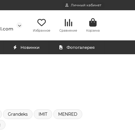
Личный кабинет
l.com
Избранное
Сравнение
Корзина
Новинки
Фотогалерея
Grandeks
IMIT
MENRED
с