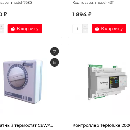
model-7685
model-4311
0 ₽
1 894 ₽
В корзину
В корзину
атный термостат CEWAL
Контроллер Teploluxe 200