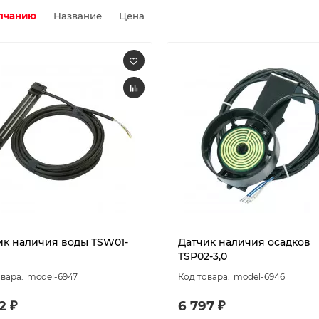
лчанию
Название
Цена
ик наличия воды TSW01-
Датчик наличия осадков
TSP02-3,0
model-6947
model-6946
2 ₽
6 797 ₽