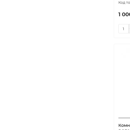
model-6868
1
model-6905
1
1 00
model-6908
1
model-6909
1
model-6910
1
model-6922
1
model-6944
1
model-6945
1
model-6946
1
model-6947
1
model-6948
1
model-6976
1
model-7019
1
model-7056
1
Комн
model-7075
1