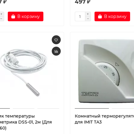
7 ₽
497 ₽
В корзину
В корзину
ик температуры
Комнатный терморегулят
етрика DSS-01, 2м (Для
для IMIT TA3
60)