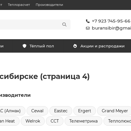
т
Теплорасчет
Производители
+7 923 745-95-66
buransibir@gmai
ли
Тёплый пол
Акции и распродажи
сибирске (страница 4)
изводители
C (Алмак)
Cewal
Eastec
Ergert
Grand Meyer
an Heat
Welrok
ССТ
Телеметрика
Теплолюк