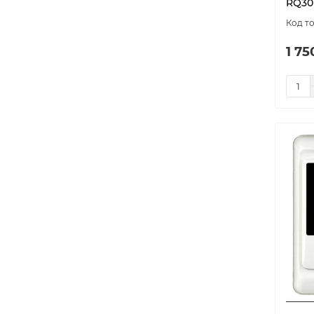
RQ30
model-7684
1
model-7685
1
1 75
model-7724
1
model-7725
1
model-7726
1
model-8300
1
model-8301
1
model-8302
1
model-8303
1
model-8319
1
model-8394
1
model-8395
1
model-9059
1
model-9060
1
MST-1
1