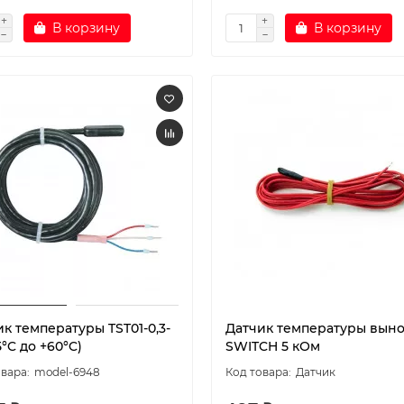
В корзину
В корзину
к температуры TST01-0,3-
Датчик температуры вын
5°C до +60°C)
SWITCH 5 кОм
model-6948
Датчик