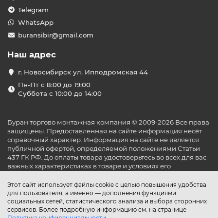
Telegram
WhatsApp
buransibir@gmail.com
Наш адрес
г. Новосибирск ул. Ипподромская 44
Пн-Пт с 8:00 до 19:00
Суббота с 10:00 до 14:00
Буран торгово монтажная компания © 2009-2026 Все права
защищены. Предоставленная на сайте информация несёт
справочный характер. Информация на сайте не является
публичной офертой, определяемой положениями Статьи
437 ГК РФ. До оплаты товара удостоверьтесь во всех для вас
важных характеристиках в товаре и условиях его
эксплуатации.
Этот сайт использует файлы cookie с целью повышения удобства
для пользователя, а именно — дополнения функциями
социальных сетей, статистического анализа и выбора сторонних
сервисов. Более подробную информацию см. на странице
Политика конфиденциальности
.