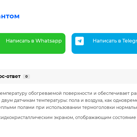
антом
Написать в Whatsapp
Написать в Tele
ос-ответ
0
емпературу обогреваемой поверхности и обеспечивает ра
двум датчикам температуры: пола и воздуха, как одновреме
плыми полами при использовании термоголовки нормально
идкокристаллическим экраном, отображающим состояние 