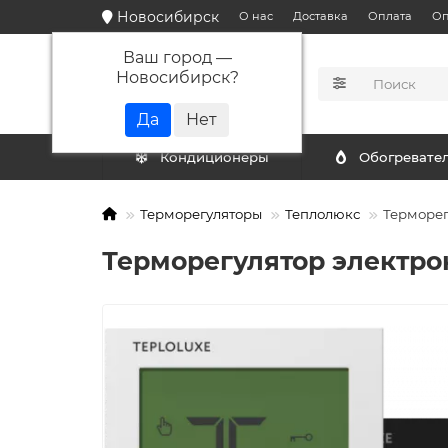
Новосибирск
О нас
Доставка
Оплата
Оп
Ваш город —
Новосибирск
?
КАТАЛОГ
Кондиционеры
Обогревате
Терморегуляторы
Теплолюкс
Терморег
Терморегулятор электро