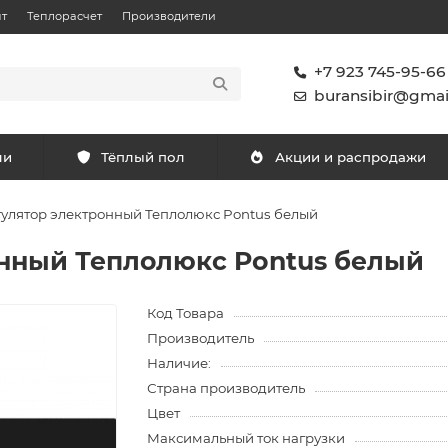
т
Теплорасчет
Производители
+7 923 745-95-66
buransibir@gmai
ли
Тёплый пол
Акции и распродажи
улятор электронный Теплолюкс Pontus белый
нный Теплолюкс Pontus белый
Код Товара
Производитель
Наличие:
Страна производитель
Цвет
Максимальный ток нагрузки