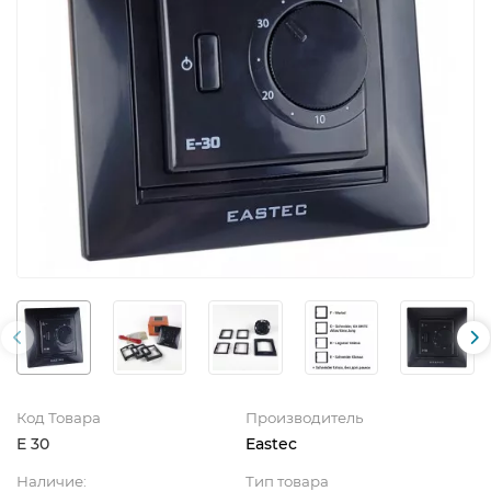
Код Товара
Производитель
E 30
Eastec
Наличие:
Тип товара