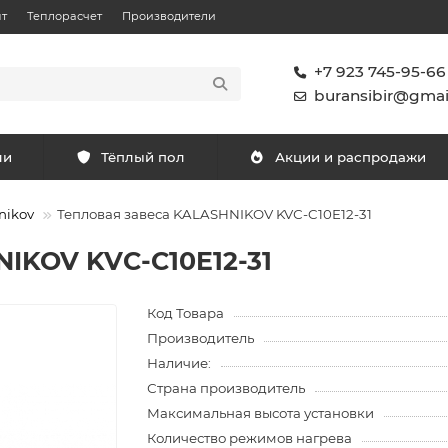
т
Теплорасчет
Производители
+7 923 745-95-66
buransibir@gmai
ли
Тёплый пол
Акции и распродажи
nikov
Тепловая завеса KALASHNIKOV KVС-C10E12-31
NIKOV KVС-C10E12-31
Код Товара
Производитель
Наличие:
Страна производитель
Максимальная высота установки
Количество режимов нагрева