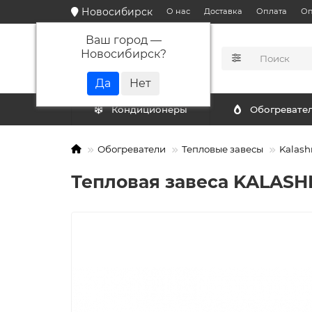
Новосибирск
О нас
Доставка
Оплата
Оп
Ваш город —
Новосибирск
?
КАТАЛОГ
Кондиционеры
Обогревате
Обогреватели
Тепловые завесы
Kalash
Тепловая завеса KALASH