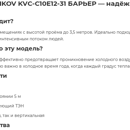
IKOV KVС-C10E12-31 БАРЬЕР — надёж
дит?
мещениях с высотой проёма до 3,5 метров. Идеально подход
 интенсивным потоком людей.
о эту модель?
 эффективно предотвращает проникновение холодного возду
 важно в холодное время года, когда каждый градус тепла 
ти
тоянии 5 м
веющий ТЭН
, так и вертикальная
тва