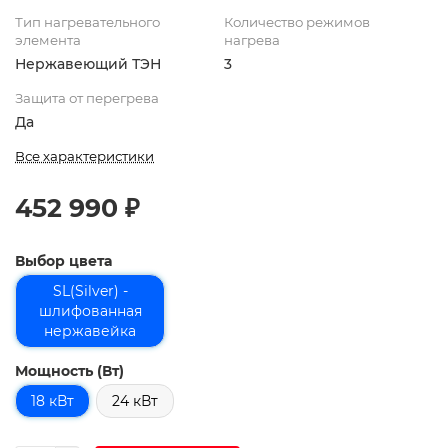
Тип нагревательного
Количество режимов
элемента
нагрева
Нержавеющий ТЭН
3
Защита от перегрева
Да
Все характеристики
452 990 ₽
Выбор цвета
SL(Silver) -
шлифованная
нержавейка
Мощность (Вт)
18 кВт
24 кВт