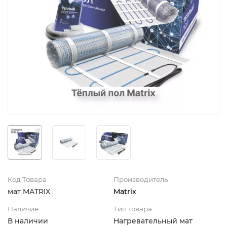
Код Товара
Производитель
мат MATRIX
Matrix
Наличие:
Тип товара
В наличии
Нагревательный мат