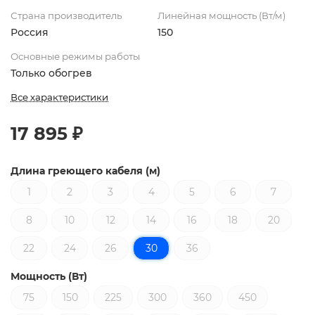
Страна производитель
Линейная мощность (Вт/м)
Россия
150
Основные режимы работы
Только обогрев
Все характеристики
17 895 ₽
Длина греющего кабеля (м)
1
2
3
4
5
6
7
8
10
12
14
16
18
20
22
24
26
30
36
Мощность (Вт)
75
150
225
300
360
450