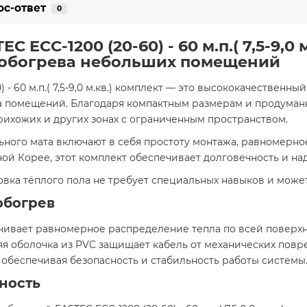
ос-ответ
0
ECC-1200 (20-60) - 60 м.п.( 7,5-9,0 
 обогрева небольших помещений
 - 60 м.п.( 7,5-9,0 м.кв.) комплект — это высококачественн
 помещений. Благодаря компактным размерам и продуманн
прихожих и других зонах с ограниченным пространством.​
ного мата включают в себя простоту монтажа, равномерно
 Корее, этот комплект обеспечивает долговечность и надё
вка тёплого пола не требует специальных навыков и может
обогрев
ивает равномерное распределение тепла по всей поверхн
яя оболочка из PVC защищает кабель от механических по
обеспечивая безопасность и стабильность работы системы.
ность