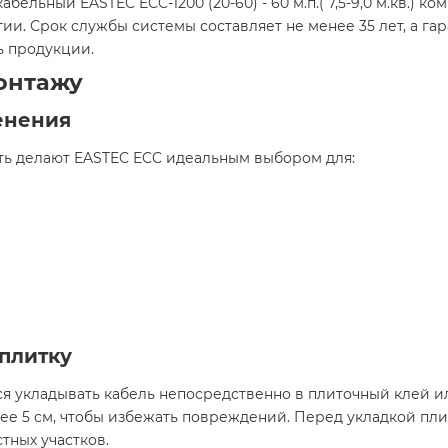
абельный EASTEC ECC-1200 (20-60) - 60 м.п.( 7,5-9,0 м.кв.)
 Срок службы системы составляет не менее 35 лет, а гара
 продукции.​
онтажу
енения
ь делают EASTEC ECC идеальным выбором для:​
плитку
я укладывать кабель непосредственно в плиточный клей ил
ее 5 см, чтобы избежать повреждений. Перед укладкой пл
ных участков.​