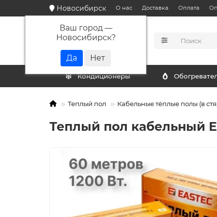
Новосибирск
О нас
Доставка
Оплата
Оп
Ваш город —
Новосибирск
?
КАТАЛОГ
Кондиционеры
Обогревате
Теплый пол
Кабельные тёплые полы (в стя
Теплый пол кабельный EAS