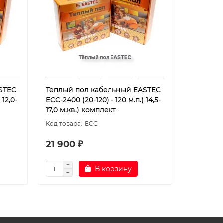
STEC
Теплый пол кабельный EASTEC
Нагрева
 12,0-
ECC-2400 (20-120) - 120 м.п.( 14,5-
Meyer TH
17,0 м.кв.) комплект
ECC
21 900 ₽
2 256 ₽
В корзину