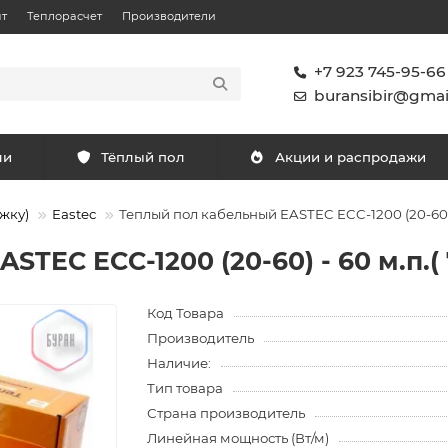
т
Теплорасчет
Производители
+7 923 745-95-66
buransibir@gmai
ли
Тёплый пол
Акции и распродажи
жку)
Eastec
Теплый пол кабельный EASTEC ECC-1200 (20-60) - 
TEC ECC-1200 (20-60) - 60 м.п.( 
Код Товара
Производитель
Наличие:
Тип товара
Страна производитель
Линейная мощность (Вт/м)