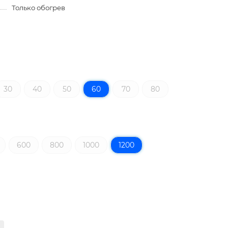
Только обогрев
30
40
50
60
70
80
600
800
1000
1200