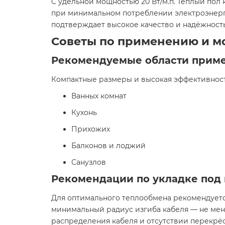
С удельной мощностью 20 Вт/м.п. Теплый пол к
при минимальном потреблении электроэнергии.
подтверждает высокое качество и надёжность
Советы по применению и м
Рекомендуемые области прим
Компактные размеры и высокая эффективност
Ванных комнат​
Кухонь​
Прихожих​
Балконов и лоджий​
Санузлов​
Рекомендации по укладке под 
Для оптимального теплообмена рекомендуетс
минимальный радиус изгиба кабеля — не мен
распределения кабеля и отсутствии перекрёст