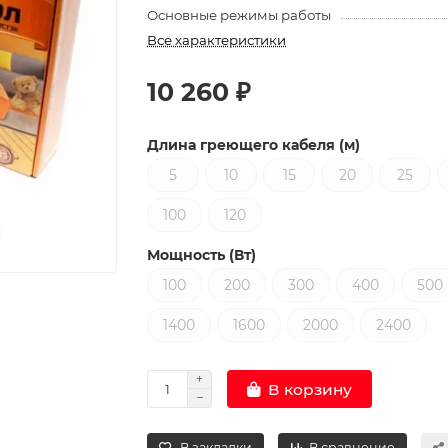
Основные режимы работы
Все характеристики
10 260 ₽
Длина греющего кабеля (м)
5
10
15
20
25
100
120
Мощность (Вт)
100
200
300
400
500
1400
1600
2000
2400
В корзину
В закладки
В сравнение