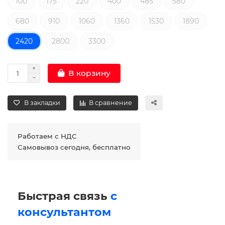
100
175
220
400
485
580
680
910
1060
1360
1530
1890
2420
2800
3300
В корзину
В закладки
В сравнение
Работаем с НДС
Самовывоз сегодня, бесплатно
Быстрая связь
с
консультантом