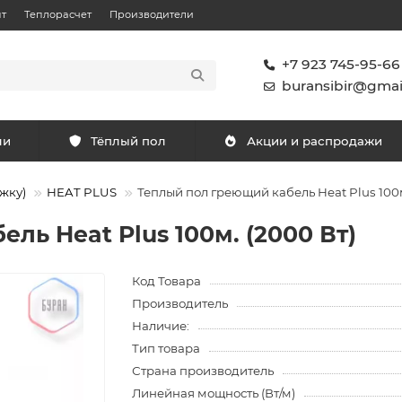
т
Теплорасчет
Производители
+7 923 745-95-66
buransibir@gmai
ли
Тёплый пол
Акции и распродажи
жку)
HEAT PLUS
Теплый пол греющий кабель Heat Plus 100м
ль Heat Plus 100м. (2000 Вт)
Код Товара
Производитель
Наличие:
Тип товара
Страна производитель
Линейная мощность (Вт/м)