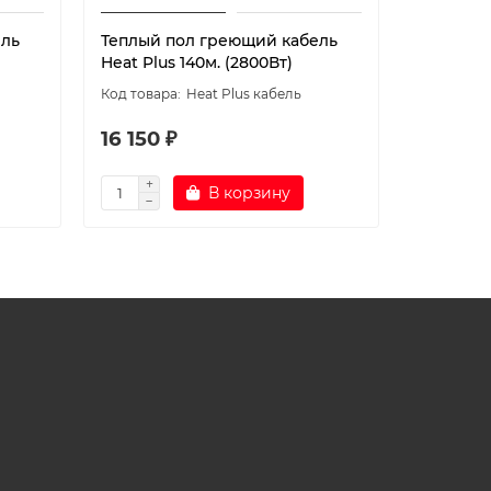
ель
Теплый пол греющий кабель
Теплый 
Heat Plus 140м. (2800Вт)
Heat Plus
Heat Plus кабель
16 150 ₽
16 500 
В корзину