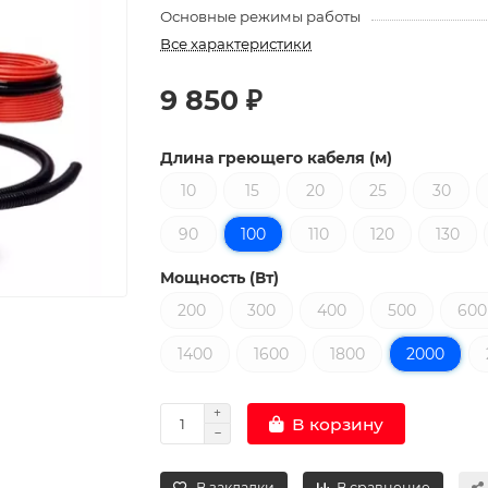
Основные режимы работы
Все характеристики
9 850 ₽
Длина греющего кабеля (м)
10
15
20
25
30
90
100
110
120
130
Мощность (Вт)
200
300
400
500
600
1400
1600
1800
2000
В корзину
В закладки
В сравнение