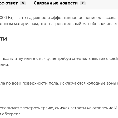
ос-ответ
Связанные новости
0
2
(2000 Вт) — это надёжное и эффективное решение для соз
венным материалам, этот нагревательный мат обеспечивае
ти
 под плитку или в стяжку, не требуя специальных навыков.
лия.​
а по всей поверхности пола, исключаются холодные зоны 
использует электроэнергию, снижая затраты на отопление
обогрева.​