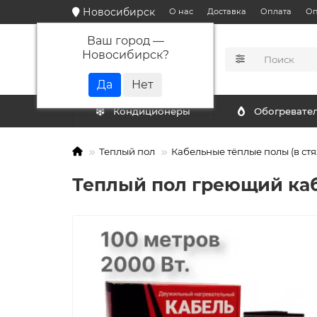
Новосибирск
О нас
Доставка
Оплата
Оп
Ваш город —
Новосибирск
?
КАТАЛОГ
Кондиционеры
Обогревате
Теплый пол
Кабельные тёплые полы (в стя
Теплый пол греющий кабе