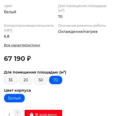
Цвет
Для помещения площадью
(м²)
белый
70
Холодопроизводительность
Основные режимы работы
(кВт)
Охлаждение/нагрев
6,8
Все характеристики
67 190 ₽
Для помещения площадью (м²)
35
20
50
70
Цвет корпуса
Белый
В корзину